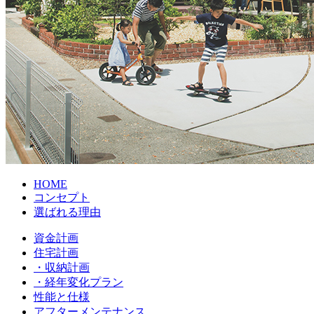
HOME
コンセプト
選ばれる理由
資金計画
住宅計画
・収納計画
・経年変化プラン
性能と仕様
アフターメンテナンス