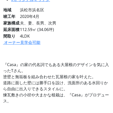
地域
浜松市浜名区
竣工年
2020年4月
家族構成
夫、妻、長男、次男
延床面積
112.59㎡ (34.06坪)
間取り
4LDK
オーナー見学会可能
『Casa』の家の代名詞でもある大屋根のデザインを気に入
ったTさん。
塗壁と無垢板を組み合わせた瓦屋根の家を叶えた。
道路に面した壁には勝手口を設け、洗面所のある水回りか
ら自由に出入りできるスタイルに。
煉瓦敷きの小径や大まかな植栽は、『Casa』がプロデュー
ス。