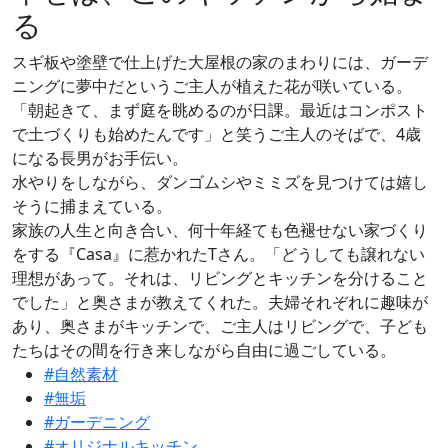
る
スギ板や塗壁で仕上げた大屋根の家のまわりには、ガーデ
ニングに夢中だというご主人が植えた花が咲いている。
「朝起きて、まず庭を眺めるのが日課。最近はコンポスト
で土づくりも始めたんです」と笑うご主人のそばで、4歳
になる長男がお手伝い。
水やりをしながら、ダンゴムシやミミズを見つけては嬉し
そうに捕まえている。
家族の人生と向き合い、何十年経ても色褪せない家づくり
をする『Casa』に惹かれたTさん。「どうしても譲れない
理想があって。それは、リビングとキッチンを分けること
でした」と奥さまが教えてくれた。夫婦それぞれに趣味が
あり、奥さまがキッチンで、ご主人はリビングで、子ども
たちはその間を行き来しながら自由に過ごしている。
#自然素材
#無垢
#ガーデニング
#オリジナルキッチン