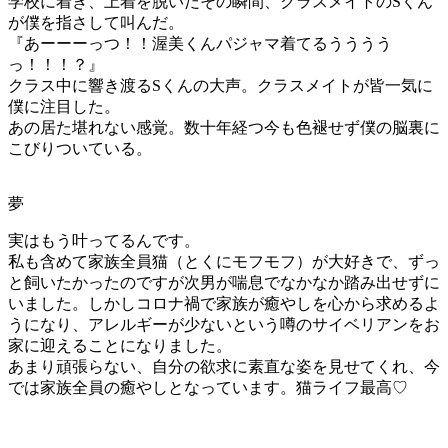
学校に着き、上着を脱いだその瞬間、クラスメイトのSくん
が僕を指さして叫んだ。
『あーーーっつ！！渥美くんパジャマ着てるうううう
っ！！！？』
クラス中に響き渡るSくんの大声。クラスメイトが皆一気に
僕に注目した。
あの居た堪れない感覚。数十年経つ今も色褪せず僕の脳裏に
こびりついている。
夢
実はもう叶ってるんです。
私も含めて家族全員猫（とくにモフモフ）が大好きで、ずっ
と飼いたかったのですが次男が喘息でなかなか踏み出せずに
いました。しかしコロナ禍で家族が癒やしを心から求めるよ
うになり、アレルギーが少ないという噂のサイベリアンをお
家に迎えることになりました。
あまり頑張らない、自分の欲求に素直な姿を見せてくれ、今
では家族全員の癒やしとなっています。猫ライフ最高♡