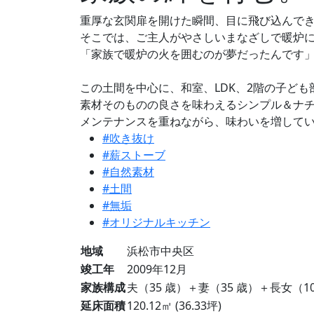
重厚な玄関扉を開けた瞬間、目に飛び込んで
そこでは、ご主人がやさしいまなざしで暖炉
「家族で暖炉の火を囲むのが夢だったんです
この土間を中心に、和室、LDK、2階の子ど
素材そのものの良さを味わえるシンプル＆ナ
メンテナンスを重ねながら、味わいを増して
#吹き抜け
#薪ストーブ
#自然素材
#土間
#無垢
#オリジナルキッチン
地域
浜松市中央区
竣工年
2009年12月
家族構成
夫（35 歳）＋妻（35 歳）＋長女（1
延床面積
120.12㎡ (36.33坪)