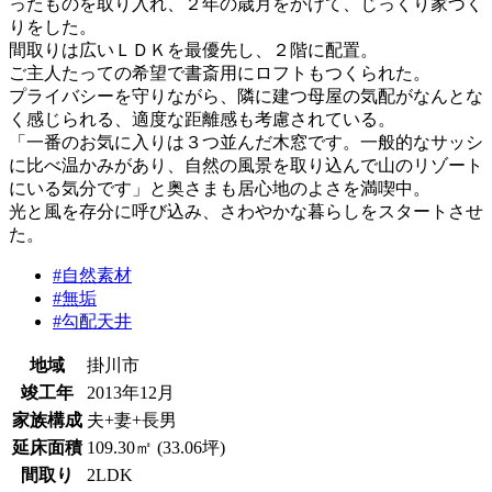
ったものを取り入れ、２年の歳月をかけて、じっくり家づく
りをした。
間取りは広いＬＤＫを最優先し、２階に配置。
ご主人たっての希望で書斎用にロフトもつくられた。
プライバシーを守りながら、隣に建つ母屋の気配がなんとな
く感じられる、適度な距離感も考慮されている。
「一番のお気に入りは３つ並んだ木窓です。一般的なサッシ
に比べ温かみがあり、自然の風景を取り込んで山のリゾート
にいる気分です」と奥さまも居心地のよさを満喫中。
光と風を存分に呼び込み、さわやかな暮らしをスタートさせ
た。
#自然素材
#無垢
#勾配天井
地域
掛川市
竣工年
2013年12月
家族構成
夫+妻+長男
延床面積
109.30㎡ (33.06坪)
間取り
2LDK