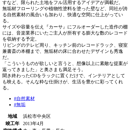
すなど、限られた土地をフル活用するアイデアが満載だ。
無垢材フローリングや植物性塗料を塗った壁など、同社が誇
る自然素材の風合いも加わり、快適な空間に仕上がってい
る。
サイズや容量を伝え『カーサ』にフルオーダーした造作の棚
には、音楽業界にいたご主人が所有する膨大な数のレコード
を収納する予定。
リビングのテレビ周り、キッチン前のレコードラック、寝室
兼書斎の本棚まで、無垢材の床に合わせたデザインも秀逸
だ。
「こういうものが欲しいと言うと、想像以上に素敵な提案が
返ってきました」と奥さまも満足そう。
聞き終わったCDをラックに置くだけで、インテリアとして
も映える。そんな粋な仕掛けが、生活を豊かに彩ってくれ
る。
#自然素材
#無垢
地域
浜松市中央区
竣工年
2013年4月