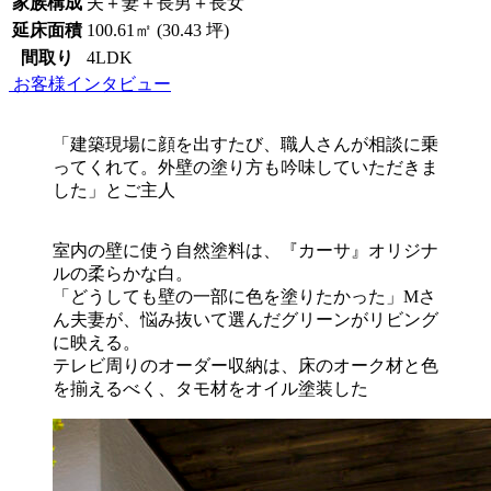
家族構成
夫＋妻＋長男＋長女
延床面積
100.61㎡ (30.43 坪)
間取り
4LDK
お客様インタビュー
「建築現場に顔を出すたび、職人さんが相談に乗
ってくれて。外壁の塗り方も吟味していただきま
した」とご主人
室内の壁に使う自然塗料は、『カーサ』オリジナ
ルの柔らかな白。
「どうしても壁の一部に色を塗りたかった」Mさ
ん夫妻が、悩み抜いて選んだグリーンがリビング
に映える。
テレビ周りのオーダー収納は、床のオーク材と色
を揃えるべく、タモ材をオイル塗装した