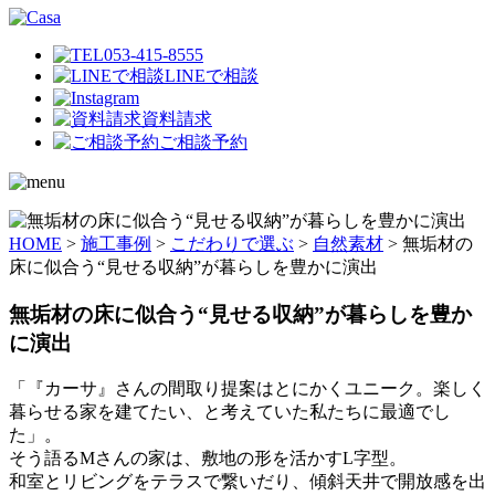
053-415-8555
LINEで相談
資料請求
ご相談予約
HOME
>
施工事例
>
こだわりで選ぶ
>
自然素材
>
無垢材の
床に似合う“見せる収納”が暮らしを豊かに演出
無垢材の床に似合う“見せる収納”が暮らしを豊か
に演出
「『カーサ』さんの間取り提案はとにかくユニーク。楽しく
暮らせる家を建てたい、と考えていた私たちに最適でし
た」。
そう語るMさんの家は、敷地の形を活かすL字型。
和室とリビングをテラスで繋いだり、傾斜天井で開放感を出