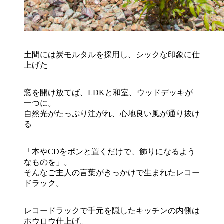
土間には炭モルタルを採用し、シックな印象に仕
上げた
窓を開け放てば、LDKと和室、ウッドデッキが
一つに。
自然光がたっぷり注がれ、心地良い風が通り抜け
る
「本やCDをポンと置くだけで、飾りになるよう
なものを」。
そんなご主人の言葉がきっかけで生まれたレコー
ドラック。
レコードラックで手元を隠したキッチンの内側は
ホウロウ仕上げ。