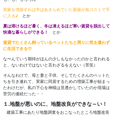
実家を増築すれば半ばあきらめていた新築が低コストで手
に入る♪
とか
夏は溶けるほど暑く、冬は凍えるほど寒い賃貸を脱出して
快適な暮らしができる！
とか
賃貸でたくさん飼っているペットたちと周りに気を遣わず
に生活できる♡
な〜んていう期待がほんの少しもなかったのかと言われる
と、ないわけではないと言わざるをえない（苦笑）
そんなわけで、母と妻と子供、そしてたくさんのペットた
ちを引き連れて、実家に同居するための増築工事が始まっ
たわけだが、私の下心を神様は見透かしていたのか現場は
苦労の連続だった・・
１.地盤が悪いのに、地盤改良ができな～い！
建築工事にあたり地盤調査をおこなったところ地盤改良