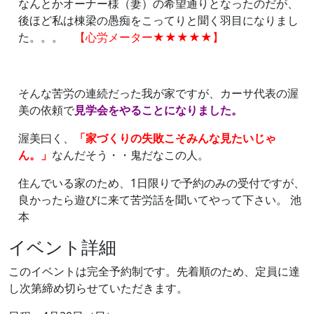
なんとかオーナー様（妻）の希望通りとなったのだが、
後ほど私は棟梁の愚痴をこってりと聞く羽目になりまし
た。。。
【心労メーター★★★★★】
そんな苦労の連続だった我が家ですが、カーサ代表の渥
美の依頼で
見学会をやることになりました。
渥美曰く、
「家づくりの失敗こそみんな見たいじゃ
ん。」
なんだそう・・鬼だなこの人。
住んでいる家のため、1日限りで予約のみの受付ですが、
良かったら遊びに来て苦労話を聞いてやって下さい。 池
本
イベント詳細
このイベントは完全予約制です。先着順のため、定員に達
し次第締め切らせていただきます。