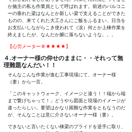
か施主の私も作業員として呼ばれます。前述のバルコニ
ーの垂れた梁はなんとか新しい梁で支えることができた
ものの、来てくれた大工さんにご飯をふるまい、日当を
お支払いしながらこき使われて（涙）何とか上棟作業を
終えましたが、なんだか腑に落ちないような。。。
【心労メーター☆★★★★】
４.オーナー様の仰せのままに・・それって無
理難題なんだい！！
そんなこんな作業が進む工事現場にて、オーナー様
（妻）から一言。
「このキャットウォーク、イメージと違う！！端から端
まで繋げちゃって！」どうやら図面と現場のイメージが
違ったらしい。要望はかなり困難な作業をともなうのだ
が、そんなことは意に介さないオーナー様（妻）。
できないと言いたくない棟梁のプライドを逆手に取り、