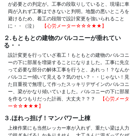
が必要との判定が。工事の段取りしていると、現場に車
両が入れず工事はできないと判明。地盤の悪いところを
避けるため、着工の段階で設計変更を強いられること
に・・（泣）
【心労メーター☆☆☆★★】
２.もともとの建物のバルコニーが垂れてい
る・・
設計変更を行っていざ着工！もともとの建物のバルコニ
ーの下に部屋を増築することになりました。工事に先立
って必要な部分の解体工事を行うと、あれっ！？なんか
バルコニー傾いて見える？気のせい？・・じゃない！見
た目重視で無理して作ったスッキリデザインのバルコニ
ー、梁がかなり傾いていました。バルコニーの下に部屋
を作るつもりだった計画、大丈夫？？？
【心労メータ
ー☆☆★★★】
３.ほれっ担げ！マンパワー上棟
上棟作業にも当然レッカー車が入れず、重たい梁は人力
で担ぎあげるしかありません。大工さんに混ざってなぜ