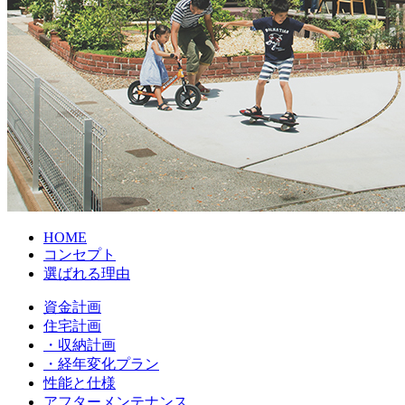
HOME
コンセプト
選ばれる理由
資金計画
住宅計画
・収納計画
・経年変化プラン
性能と仕様
アフターメンテナンス