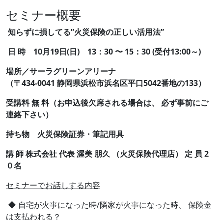
セミナー概要
知らずに損してる”火災保険の正しい活用法”
日 時 10月19日(日) 13：30 〜 15：30 (受付13:00～)
場所／サーラグリーンアリーナ
（〒434-0041 静岡県浜松市浜名区平口5042番地の133
）
受講料 無 料（お申込後欠席される場合は、 必ず事前にご
連絡下さい）
持ち物 火災保険証券・筆記用具
講 師 株式会社 代表 渥美 朋久 （火災保険代理店） 定 員 2
０名
セミナーでお話しする内容
◆ 自宅が火事になった時/隣家が火事になった時、 保険金
は支払われる？