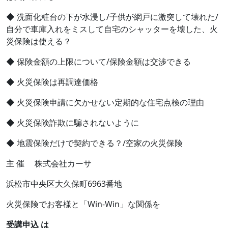
◆ 洗面化粧台の下が水浸し/子供が網戸に激突して壊れた/
自分で車庫入れをミスして自宅のシャッターを壊した、火
災保険は使える？
◆ 保険金額の上限について/保険金額は交渉できる
◆ 火災保険は再調達価格
◆ 火災保険申請に欠かせない定期的な住宅点検の理由
◆ 火災保険詐欺に騙されないように
◆ 地震保険だけで契約できる？/空家の火災保険
主 催 株式会社カーサ
浜松市中央区大久保町6963番地
火災保険でお客様と「Win-Win」な関係を
受講申込 は