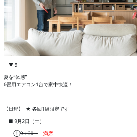
▼５
夏を“体感”
6畳用エアコン1台で家中快適！
【日程】 ★ 各回1組限定です
■ 9月2日（土）
①
9：30〜
満席