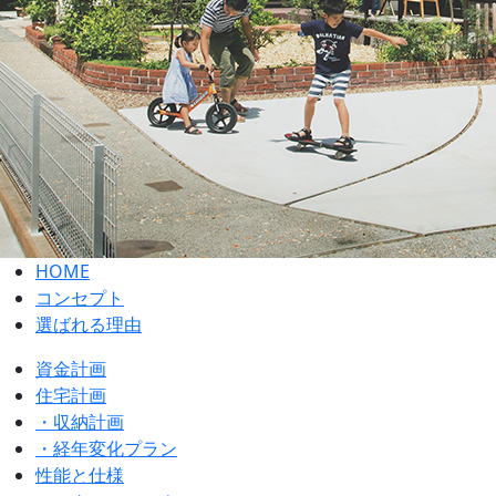
HOME
コンセプト
選ばれる理由
資金計画
住宅計画
・収納計画
・経年変化プラン
性能と仕様