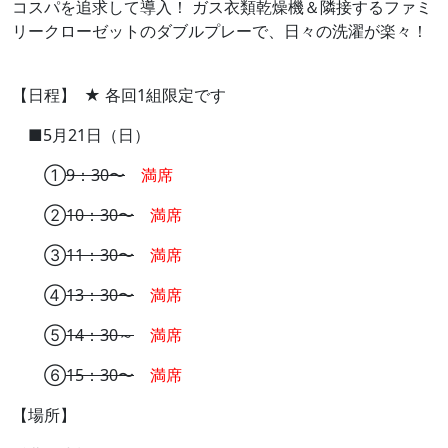
コスパを追求して導入！ ガス衣類乾燥機＆隣接するファミ
リークローゼットのダブルプレーで、日々の洗濯が楽々！
【日程】 ★ 各回1組限定です
■5月21日（日）
①
9：30〜
満席
②
10：30〜
満席
③
11：30〜
満席
④
13：30〜
満席
⑤
14：30～
満席
⑥
15：30〜
満席
【場所】