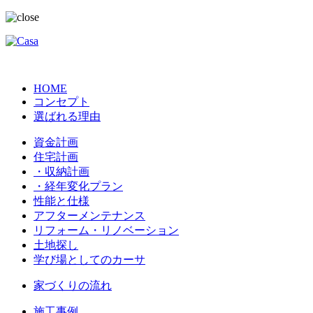
HOME
コンセプト
選ばれる理由
資金計画
住宅計画
・収納計画
・経年変化プラン
性能と仕様
アフターメンテナンス
リフォーム・リノベーション
土地探し
学び場としてのカーサ
家づくりの流れ
施工事例