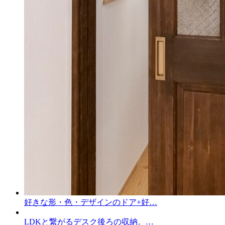
好きな形・色・デザインのドア+好…
LDKと繋がるデスク後ろの収納。…