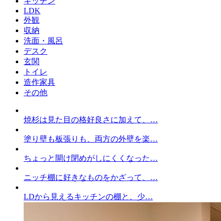
キッチン
LDK
外観
収納
洗面・風呂
デスク
玄関
トイレ
造作家具
その他
焼杉は見た目の格好良さに加えて、…
塗り壁も板張りも、両方の外壁を楽…
ちょっと開け閉めがしにくくなった…
ニッチ棚に好きなものをかざって、…
LDから見えるキッチンの棚と、少…