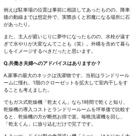
例えば駐車場の位置は事前に相談してあったものの、降車
後の動線までは想定外で、実際歩くと邪魔になる場所に石
があったり。
また、主人が庭いじりに夢中になったものの、水栓が遠す
ぎて水やりが大変なんてことも（笑）。外構を含めて暮ら
しをイメージするべきだったと思います。
Q.共働き夫婦へのアドバイスはありますか？
A.家事の最大のネックは洗濯物です。当初はランドリール
ームに憧れ、1階のクローゼットを拡大して室内干しをす
ることも考えました。
でもガス式乾燥機「乾太くん」なら1時間で乾くと知り、
乾燥機の導入コストとランドリールームを坪単価で比較す
ると、乾燥機の方が断然お得で楽。毎晩洗濯機を回し、
「乾太くん」に放り込むだけで完了です。
もう一つ、ドイツ製の食器洗い機「ミーレ」はとにかく大