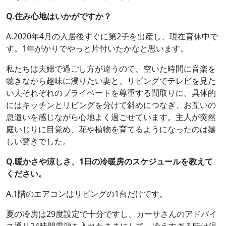
Q.住み心地はいかがですか？
A.2020年4月の入居後すぐに第2子を出産し、現在育休中で
す。1年がかりでやっと片付いたかなと思います。
私たちは夫婦で過ごし方が違うので、空いた時間に音楽を
聴きながら趣味に浸りたい妻と、リビングでテレビを見た
い夫それぞれのプライベートを尊重する間取りに。具体的
にはキッチンとリビングを分けて斜めにつなぎ、お互いの
息遣いを感じながら心地よく過ごせています。主人が突然
庭いじりに目覚め、花や植物を育てるようになったのは嬉
しい驚きでした。
Q.暖かさや涼しさ、1日の冷暖房のスケジュールを教えて
ください。
A.1階のエアコンはリビングの1台だけです。
夏の冷房は29度設定で十分ですし、カーサさんのアドバイ
ス通り24時間電源を入れたままにして、冷えすぎる時は温