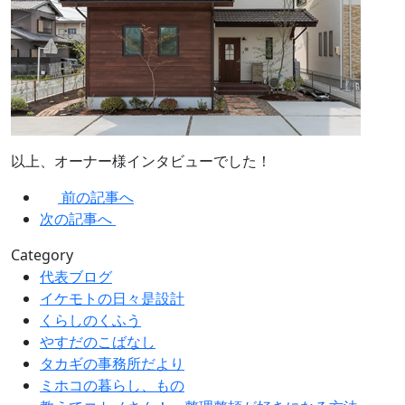
以上、オーナー様インタビューでした！
前の記事へ
次の記事へ
Category
代表ブログ
イケモトの日々是設計
くらしのくふう
やすだのこばなし
タカギの事務所だより
ミホコの暮らし、もの