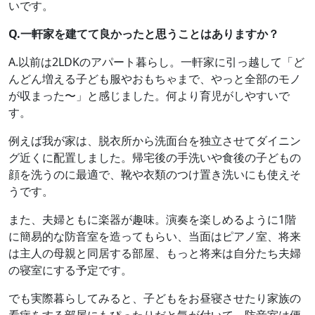
いです。
Q.一軒家を建てて良かったと思うことはありますか？
A.以前は2LDKのアパート暮らし。一軒家に引っ越して「ど
んどん増える子ども服やおもちゃまで、やっと全部のモノ
が収まった〜」と感じました。何より育児がしやすいで
す。
例えば我が家は、脱衣所から洗面台を独立させてダイニン
グ近くに配置しました。帰宅後の手洗いや食後の子どもの
顔を洗うのに最適で、靴や衣類のつけ置き洗いにも使えそ
うです。
また、夫婦ともに楽器が趣味。演奏を楽しめるように1階
に簡易的な防音室を造ってもらい、当面はピアノ室、将来
は主人の母親と同居する部屋、もっと将来は自分たち夫婦
の寝室にする予定です。
でも実際暮らしてみると、子どもをお昼寝させたり家族の
看病をする部屋にもぴったりだと気が付いて。防音室は便