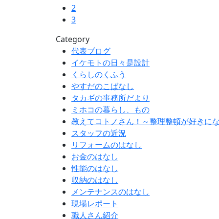
2
3
Category
代表ブログ
イケモトの日々是設計
くらしのくふう
やすだのこばなし
タカギの事務所だより
ミホコの暮らし、もの
教えてコトノさん！～整理整頓が好きに
スタッフの近況
リフォームのはなし
お金のはなし
性能のはなし
収納のはなし
メンテナンスのはなし
現場レポート
職人さん紹介