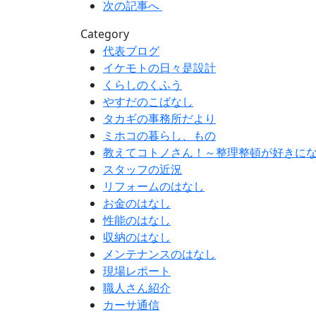
次の記事へ
Category
代表ブログ
イケモトの日々是設計
くらしのくふう
やすだのこばなし
タカギの事務所だより
ミホコの暮らし、もの
教えてコトノさん！～整理整頓が好きに
スタッフの近況
リフォームのはなし
お金のはなし
性能のはなし
収納のはなし
メンテナンスのはなし
現場レポート
職人さん紹介
カーサ通信