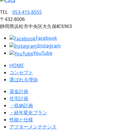
TEL
053‐415‐8555
〒432‐8006
静岡県浜松市中央区大久保町6963
Facebook
Instagram
YouTube
HOME
コンセプト
選ばれる理由
資金計画
住宅計画
・収納計画
・経年変化プラン
性能と仕様
アフターメンテナンス