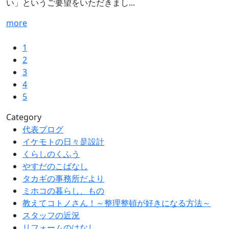
い」というご要望をいただきまし...
more
1
2
3
4
5
Category
代表ブログ
イケモトの日々是設計
くらしのくふう
やすだのこばなし
タカギの事務所だより
ミホコの暮らし、もの
教えてコトノさん！～整理整頓が好きになる方法～
スタッフの近況
リフォームのはなし