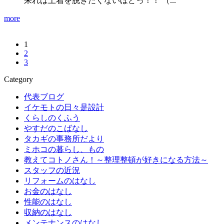
来れば上着を脱ぎたくないほどっ！！ （...
more
1
2
3
Category
代表ブログ
イケモトの日々是設計
くらしのくふう
やすだのこばなし
タカギの事務所だより
ミホコの暮らし、もの
教えてコトノさん！～整理整頓が好きになる方法～
スタッフの近況
リフォームのはなし
お金のはなし
性能のはなし
収納のはなし
メンテナンスのはなし