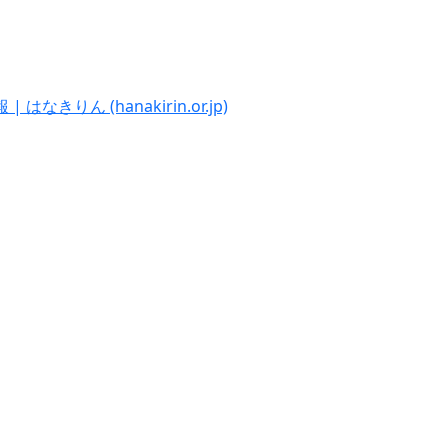
ん (hanakirin.or.jp)