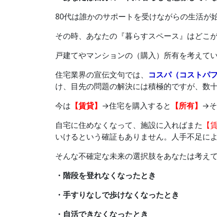
80代は誰かのサポートを受けながらの生活が
その時、あなたの『暮らすスペース』はどこ
戸建てやマンションの（購入）所有を考えて
住宅業界の宣伝文句では、
コスパ（コストパ
け、目先の問題の解決には積極的ですが、数
今は
【賃貸】
→住宅を購入すると
【所有】
→
自宅に住めなくなって、施設に入ればまた
【
いけるという確証もありません。人手不足に
そんな不確定な未来の選択肢をあなたは考え
・階段を登れなくなったとき
・手すりなしで歩けなくなったとき
・自活できなくなったとき