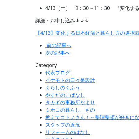
4/13（土） 9：30～11：30 『変
詳細・お申し込み↓↓↓
【4/13】変化する日本経済と暮らし方の選択肢 ［静岡
前の記事へ
次の記事へ
Category
代表ブログ
イケモトの日々是設計
くらしのくふう
やすだのこばなし
タカギの事務所だより
ミホコの暮らし、もの
教えてコトノさん！～整理整頓が好きに
スタッフの近況
リフォームのはなし