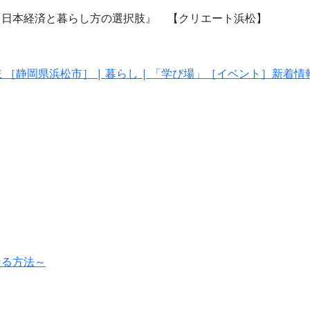
化する日本経済と暮らし方の選択肢』 【クリエート浜松】
県浜松市］ | 暮らし | 「学び場」［イベント］新着情報 | はなきり
なる方法～