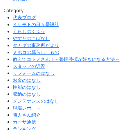
Category
代表ブログ
イケモトの日々是設計
くらしのくふう
やすだのこばなし
タカギの事務所だより
ミホコの暮らし、もの
教えてコトノさん！～整理整頓が好きになる方法～
スタッフの近況
リフォームのはなし
お金のはなし
性能のはなし
収納のはなし
メンテナンスのはなし
現場レポート
職人さん紹介
カーサ通信
ランキング