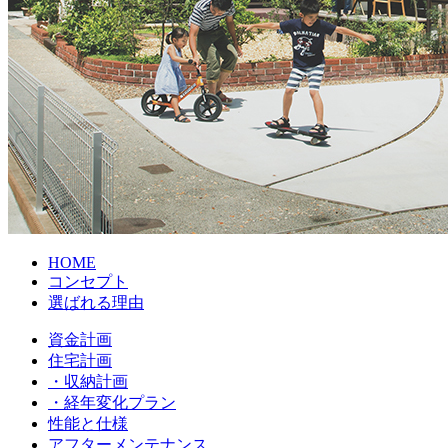
HOME
コンセプト
選ばれる理由
資金計画
住宅計画
・収納計画
・経年変化プラン
性能と仕様
アフターメンテナンス