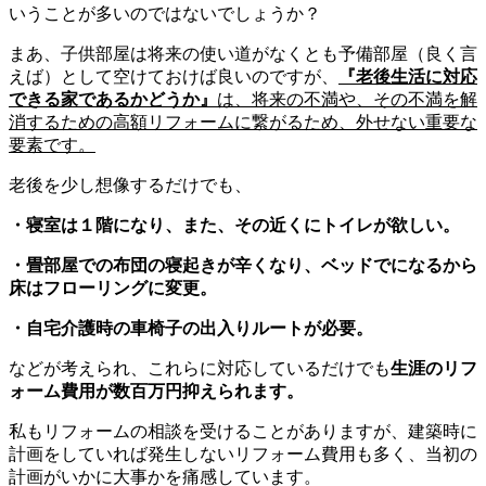
いうことが多いのではないでしょうか？
まあ、子供部屋は将来の使い道がなくとも予備部屋（良く言
えば）として空けておけば良いのですが、
『老後生活に対応
できる家であるかどうか』
は、将来の不満や、その不満を解
消するための高額リフォームに繋がるため、外せない重要な
要素です。
老後を少し想像するだけでも、
・寝室は１階になり、また、その近くにトイレが欲しい。
・畳部屋での布団の寝起きが辛くなり、ベッドでになるから
床はフローリングに変更。
・自宅介護時の車椅子の出入りルートが必要。
などが考えられ、これらに対応しているだけでも
生涯のリフ
ォーム費用が数百万円抑えられます。
私もリフォームの相談を受けることがありますが、建築時に
計画をしていれば発生しないリフォーム費用も多く、当初の
計画がいかに大事かを痛感しています。