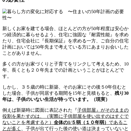
新しくお家を建てる場合、ほとんどの方が50年程度は安心か
つ経済的に暮らせるよう、住宅に強固な『耐震性能』を求め
たり、住宅会社に『長期保証』を求める一方、ご自分の住宅
計画においては50年先まで考えている方にあまりお会いした
ことがありません。
多くの方がお家づくりと子育てをリンクして考えるため、10
年、長くとも２０年先までの計画ということがほとんどで
す。
しかし、３５歳の時に新築、そのお家にその後５0年住むと
した場合、子供が同居する期間を15年と見積もると、
残り
30
年は、子供のいない生活が待っています。（現実）
例えば新築時に図面に表記された『
子供部屋』がそのままの
役割を果たすのは、（実際に子供部屋を使い出すのはすぐで
ないことを考慮すると）
全体の
1/
５弱（１０年弱）
であるこ
とが多く
、子供が出て行った後の使い道は決まっていないと