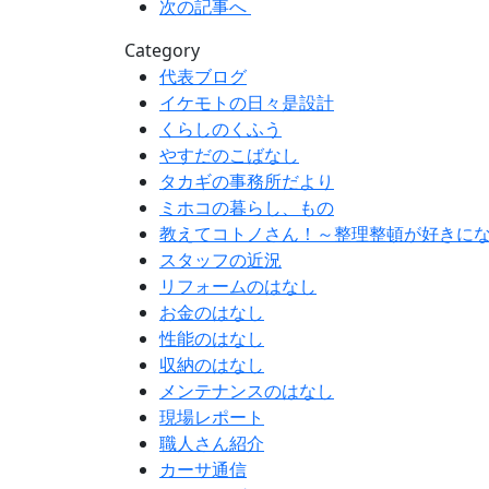
次の記事へ
Category
代表ブログ
イケモトの日々是設計
くらしのくふう
やすだのこばなし
タカギの事務所だより
ミホコの暮らし、もの
教えてコトノさん！～整理整頓が好きに
スタッフの近況
リフォームのはなし
お金のはなし
性能のはなし
収納のはなし
メンテナンスのはなし
現場レポート
職人さん紹介
カーサ通信