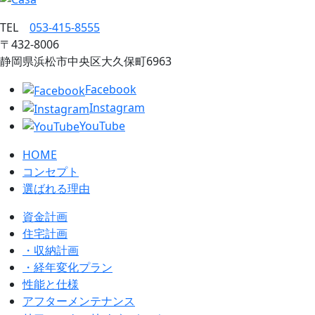
TEL
053‐415‐8555
〒432‐8006
静岡県浜松市中央区大久保町6963
Facebook
Instagram
YouTube
HOME
コンセプト
選ばれる理由
資金計画
住宅計画
・収納計画
・経年変化プラン
性能と仕様
アフターメンテナンス