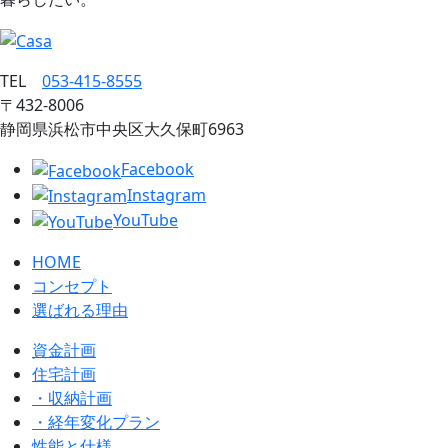
TEL
053‐415‐8555
〒432‐8006
静岡県浜松市中央区大久保町6963
Facebook
Instagram
YouTube
HOME
コンセプト
選ばれる理由
資金計画
住宅計画
・収納計画
・経年変化プラン
性能と仕様