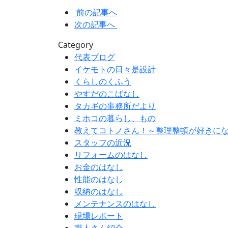
前の記事へ
次の記事へ
Category
代表ブログ
イケモトの日々是設計
くらしのくふう
やすだのこばなし
タカギの事務所だより
ミホコの暮らし、もの
教えてコトノさん！～整理整頓が好きに
スタッフの近況
リフォームのはなし
お金のはなし
性能のはなし
収納のはなし
メンテナンスのはなし
現場レポート