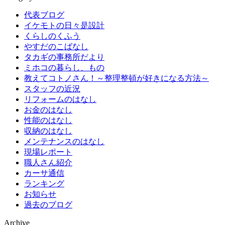
代表ブログ
イケモトの日々是設計
くらしのくふう
やすだのこばなし
タカギの事務所だより
ミホコの暮らし、もの
教えてコトノさん！～整理整頓が好きになる方法～
スタッフの近況
リフォームのはなし
お金のはなし
性能のはなし
収納のはなし
メンテナンスのはなし
現場レポート
職人さん紹介
カーサ通信
ランキング
お知らせ
過去のブログ
Archive