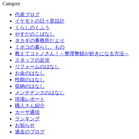
Category
代表ブログ
イケモトの日々是設計
くらしのくふう
やすだのこばなし
タカギの事務所だより
ミホコの暮らし、もの
教えてコトノさん！～整理整頓が好きになる方法～
スタッフの近況
リフォームのはなし
お金のはなし
性能のはなし
収納のはなし
メンテナンスのはなし
現場レポート
職人さん紹介
カーサ通信
ランキング
お知らせ
過去のブログ