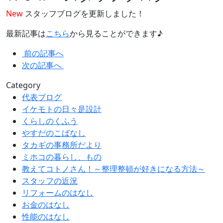
New
スタッフブログを更新しました！
最新記事は
こちら
から見ることができます♪
前の記事へ
次の記事へ
Category
代表ブログ
イケモトの日々是設計
くらしのくふう
やすだのこばなし
タカギの事務所だより
ミホコの暮らし、もの
教えてコトノさん！～整理整頓が好きになる方法～
スタッフの近況
リフォームのはなし
お金のはなし
性能のはなし