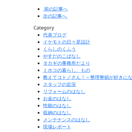
前の記事へ
次の記事へ
Category
代表ブログ
イケモトの日々是設計
くらしのくふう
やすだのこばなし
タカギの事務所だより
ミホコの暮らし、もの
教えてコトノさん！～整理整頓が好きに
スタッフの近況
リフォームのはなし
お金のはなし
性能のはなし
収納のはなし
メンテナンスのはなし
現場レポート