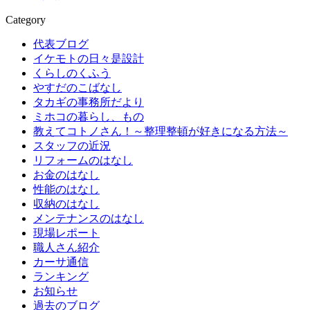
Category
代表ブログ
イケモトの日々是設計
くらしのくふう
やすだのこばなし
タカギの事務所だより
ミホコの暮らし、もの
教えてコトノさん！～整理整頓が好きになる方法～
スタッフの近況
リフォームのはなし
お金のはなし
性能のはなし
収納のはなし
メンテナンスのはなし
現場レポート
職人さん紹介
カーサ通信
ランキング
お知らせ
過去のブログ