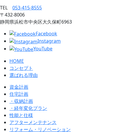
TEL
053‐415‐8555
〒432‐8006
静岡県浜松市中央区大久保町6963
Facebook
Instagram
YouTube
HOME
コンセプト
選ばれる理由
資金計画
住宅計画
・収納計画
・経年変化プラン
性能と仕様
アフターメンテナンス
リフォーム・リノベーション