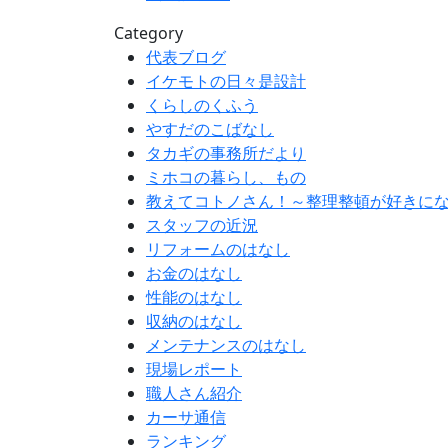
Category
代表ブログ
イケモトの日々是設計
くらしのくふう
やすだのこばなし
タカギの事務所だより
ミホコの暮らし、もの
教えてコトノさん！～整理整頓が好きに
スタッフの近況
リフォームのはなし
お金のはなし
性能のはなし
収納のはなし
メンテナンスのはなし
現場レポート
職人さん紹介
カーサ通信
ランキング