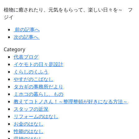
植物に癒されたり、元気をもらって、楽しい日々を～ フ
ジイ
前の記事へ
次の記事へ
Category
代表ブログ
イケモトの日々是設計
くらしのくふう
やすだのこばなし
タカギの事務所だより
ミホコの暮らし、もの
教えてコトノさん！～整理整頓が好きになる方法～
スタッフの近況
リフォームのはなし
お金のはなし
性能のはなし
収納のはなし