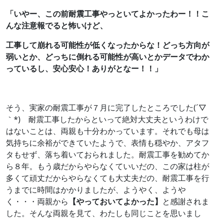
「いやー、この前耐震工事やっといてよかったわー！！こ
んな注意報でると怖いけど、
工事して崩れる可能性が低くなったからな！どっち方向が
弱いとか、どっちに倒れる可能性が高いとかデータでわか
っているし、安心安心！ありがとなー！！」
そう、実家の耐震工事が７月に完了したところでした(´▽
｀*) 耐震工事したからといって絶対大丈夫というわけで
はないことは、両親も十分わかっています。それでも母は
気持ちに余裕ができていたようで、表情も穏やか、アタフ
タもせず、落ち着いておられました。耐震工事を勧めてか
ら８年。もう歳だからやらなくていいだの、この家は柱が
多くて頑丈だからやらなくても大丈夫だの、耐震工事を行
うまでに時間はかかりましたが、ようやく、ようや
く・・・両親から
【やっておいてよかった】
と感謝されま
した。そんな両親を見て、わたしも同じことを思いまし