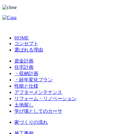
HOME
コンセプト
選ばれる理由
資金計画
住宅計画
・収納計画
・経年変化プラン
性能と仕様
アフターメンテナンス
リフォーム・リノベーション
土地探し
学び場としてのカーサ
家づくりの流れ
施工事例