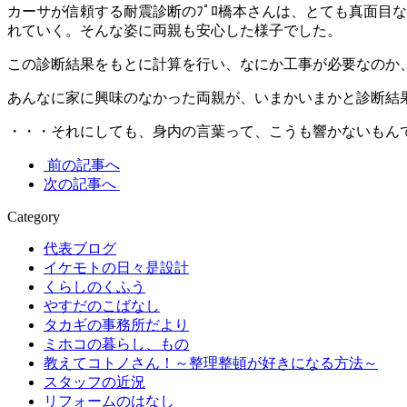
カーサが信頼する耐震診断のﾌﾟﾛ橋本さんは、とても真面目
れていく。そんな姿に両親も安心した様子でした。
この診断結果をもとに計算を行い、なにか工事が必要なのか
あんなに家に興味のなかった両親が、いまかいまかと診断結
・・・それにしても、身内の言葉って、こうも響かないもんです
前の記事へ
次の記事へ
Category
代表ブログ
イケモトの日々是設計
くらしのくふう
やすだのこばなし
タカギの事務所だより
ミホコの暮らし、もの
教えてコトノさん！～整理整頓が好きになる方法～
スタッフの近況
リフォームのはなし