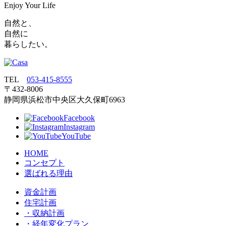
Enjoy Your Life
自然と、
自然に
暮らしたい。
TEL
053‐415‐8555
〒432‐8006
静岡県浜松市中央区大久保町6963
Facebook
Instagram
YouTube
HOME
コンセプト
選ばれる理由
資金計画
住宅計画
・収納計画
・経年変化プラン