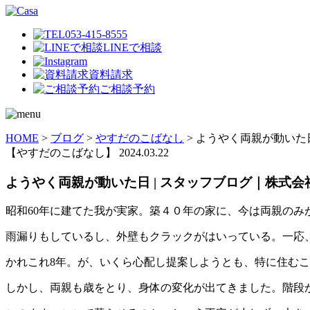
053-415-8555
LINEで相談
資料請求
ご相談予約
HOME
>
ブログ
>
やすだのこばなし
>
ようやく両親が動いた日
【やすだのこばなし】
2024.03.22
ようやく両親が動いた日 | スタッフブログ｜株式会
昭和60年に建てた我が実家。築４０年の家に、今は両親のみ
雨漏りもしているし、外壁もクラックがはいっている。一応
かれこれ8年。が、いくら心配し提案しようとも、特に住む
しかし、両親も歳をとり、身体の変化が出てきました。階段