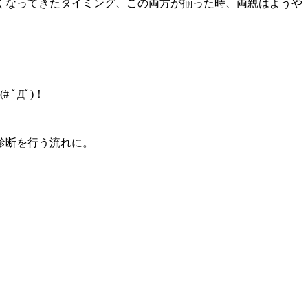
くなってきたタイミング、この両方が揃った時、両親はようや
ﾟДﾟ)！
診断を行う流れに。