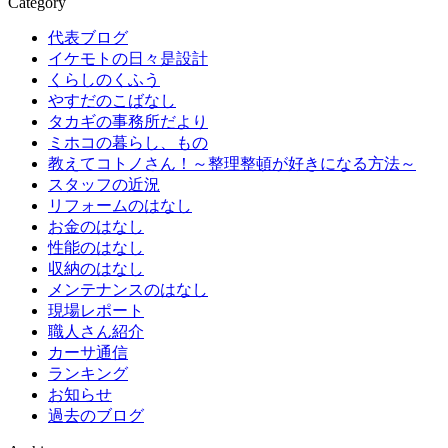
Category
代表ブログ
イケモトの日々是設計
くらしのくふう
やすだのこばなし
タカギの事務所だより
ミホコの暮らし、もの
教えてコトノさん！～整理整頓が好きになる方法～
スタッフの近況
リフォームのはなし
お金のはなし
性能のはなし
収納のはなし
メンテナンスのはなし
現場レポート
職人さん紹介
カーサ通信
ランキング
お知らせ
過去のブログ