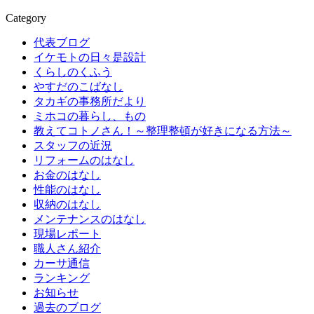
Category
代表ブログ
イケモトの日々是設計
くらしのくふう
やすだのこばなし
タカギの事務所だより
ミホコの暮らし、もの
教えてコトノさん！～整理整頓が好きになる方法～
スタッフの近況
リフォームのはなし
お金のはなし
性能のはなし
収納のはなし
メンテナンスのはなし
現場レポート
職人さん紹介
カーサ通信
ランキング
お知らせ
過去のブログ