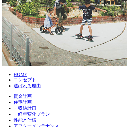
HOME
コンセプト
選ばれる理由
資金計画
住宅計画
・収納計画
・経年変化プラン
性能と仕様
アフターメンテナンス