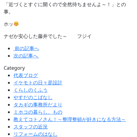
「近づくとすぐに開くので全然待ちませんよ～！」との
事。
ホッ
ナゼか安心した藤井でした～ フジイ
前の記事へ
次の記事へ
Category
代表ブログ
イケモトの日々是設計
くらしのくふう
やすだのこばなし
タカギの事務所だより
ミホコの暮らし、もの
教えてコトノさん！～整理整頓が好きになる方法～
スタッフの近況
リフォームのはなし