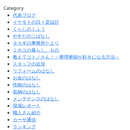
Category
代表ブログ
イケモトの日々是設計
くらしのくふう
やすだのこばなし
タカギの事務所だより
ミホコの暮らし、もの
教えてコトノさん！～整理整頓が好きになる方法～
スタッフの近況
リフォームのはなし
お金のはなし
性能のはなし
収納のはなし
メンテナンスのはなし
現場レポート
職人さん紹介
カーサ通信
ランキング