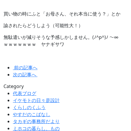
買い物の時にふと「お母さん、それ本当に使う？」とか
諭されたらどうしよう（可能性大！）
無駄遣いが減りそうな予感しかしません。(ﾉ^p^)ﾉ ～∞
ｗｗｗｗｗｗｗ ヤナギサワ
前の記事へ
次の記事へ
Category
代表ブログ
イケモトの日々是設計
くらしのくふう
やすだのこばなし
タカギの事務所だより
ミホコの暮らし、もの