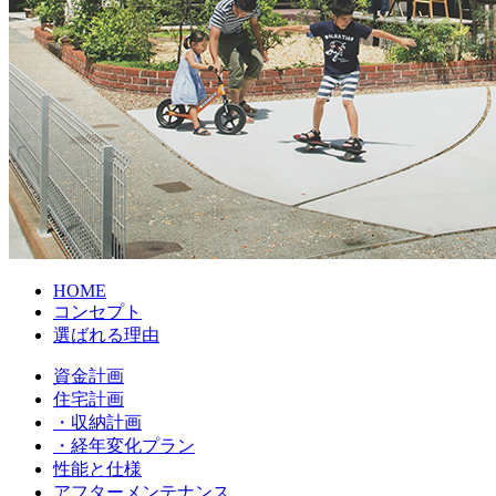
HOME
コンセプト
選ばれる理由
資金計画
住宅計画
・収納計画
・経年変化プラン
性能と仕様
アフターメンテナンス