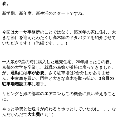
春。
新学期、新年度、新生活のスタートですね。
今回はカーサ事務所のことではなく、築20年の家に住む、大
きな節目を迎えたわたくし高木家のドタバタ？を紹介させて
いただきます！（恐縮です。。。）
一人娘が2歳の時に購入した建売住宅。20年経ったこの春、
京都の大学を卒業し、就職の為娘が浜松に戻ってきました。
が、
通勤には車が必要
。さて駐車場は2台分しかありませ
ん。
中古車
を買い、門柱と大きな庭木を取っ払い、
3台目の
駐車場増設工事
に着手。
リビングと娘の部屋の
エアコン
もこの機会に買い替えること
に。
やっと学費と仕送りが終わるとホッとしていたのに、、、な
んだかんだで
大出費
(*´Д｀)