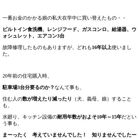
一番お金のかかる娘の私大在学中に買い替えたもの・・
ビルトイン食洗機、レンジフード、ガスコンロ、給湯器、ウ
ォシュレット、エアコン3台
故障修理したものもありますが、どれも
16年以上
使いまし
た。
20年前の住宅購入時、
駐車場3台分要るのか？
なんて事も、
住む人の
数が増えたり減ったり
（犬、義母、娘）すること
も、
水廻り、キッチン設備の
耐用年数がおよそ10年～15年
だとい
う事も、
まーったく 考えていませんでした！ 知りませんでしたー