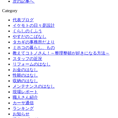
次の記事へ
Category
代表ブログ
イケモトの日々是設計
くらしのくふう
やすだのこばなし
タカギの事務所だより
ミホコの暮らし、もの
教えてコトノさん！～整理整頓が好きになる方法～
スタッフの近況
リフォームのはなし
お金のはなし
性能のはなし
収納のはなし
メンテナンスのはなし
現場レポート
職人さん紹介
カーサ通信
ランキング
お知らせ