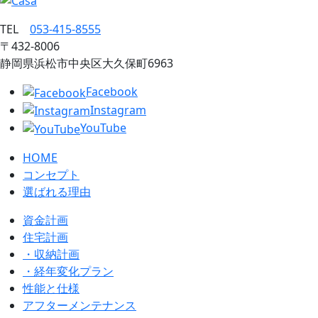
TEL
053‐415‐8555
〒432‐8006
静岡県浜松市中央区大久保町6963
Facebook
Instagram
YouTube
HOME
コンセプト
選ばれる理由
資金計画
住宅計画
・収納計画
・経年変化プラン
性能と仕様
アフターメンテナンス