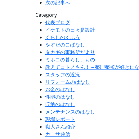
次の記事へ
Category
代表ブログ
イケモトの日々是設計
くらしのくふう
やすだのこばなし
タカギの事務所だより
ミホコの暮らし、もの
教えてコトノさん！～整理整頓が好きに
スタッフの近況
リフォームのはなし
お金のはなし
性能のはなし
収納のはなし
メンテナンスのはなし
現場レポート
職人さん紹介
カーサ通信