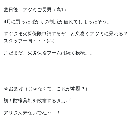
数日後、アツミご長男（高1）
4月に買ったばかりの制服が破れてしまったそう。
すぐさま火災保険申請するぞ！と息巻くアツミに呆れる？
スタッフ一同・・・(-“-)
まだまだ、火災保険ブームは続く模様。。。
☆おまけ
（じゃなくて、これが本題？）
初！防蟻薬剤を散布するタカギ
アリさん来ないでね～！！