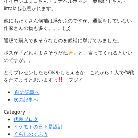
イイホシユミコさん・ミナペルホネン・桑原紀子さん・
iittalaも心惹かれます。
他にもたくさん候補は浮かぶのですが、通販をしていない
作家さんの物も多く。。。(;_;)
通販で購入できそうなものを候補に挙げてみました。
ボスが『どれもよさそうだね
』と、言ってくれるといい
のですが。。
どうプレゼンしたらOKをもらえるか、これから１人で作戦
をたてようと思いますっ
フジイ
前の記事へ
次の記事へ
Category
代表ブログ
イケモトの日々是設計
くらしのくふう