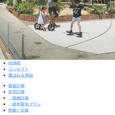
HOME
コンセプト
選ばれる理由
資金計画
住宅計画
・収納計画
・経年変化プラン
性能と仕様