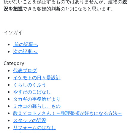
疵がないことを保証するものではありませんが、建物の
現
況を把握
できる客観的判断の1つになると思います。
イソガイ
前の記事へ
次の記事へ
Category
代表ブログ
イケモトの日々是設計
くらしのくふう
やすだのこばなし
タカギの事務所だより
ミホコの暮らし、もの
教えてコトノさん！～整理整頓が好きになる方法～
スタッフの近況
リフォームのはなし