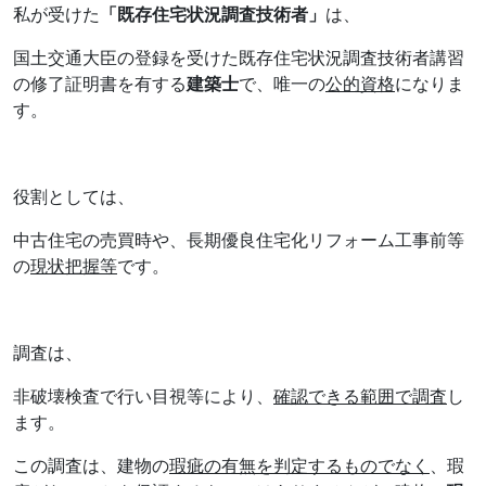
私が受けた
「既存住宅状況調査技術者」
は、
国土交通大臣の登録を受けた既存住宅状況調査技術者講習
の修了証明書を有する
建築士
で、唯一の
公的資格
になりま
す。
役割としては、
中古住宅の売買時や、長期優良住宅化リフォーム工事前等
の
現状把握等
です。
調査は、
非破壊検査で行い目視等により、
確認できる範囲で調査
し
ます。
この調査は、建物の
瑕疵の有無を判定するものでなく
、瑕