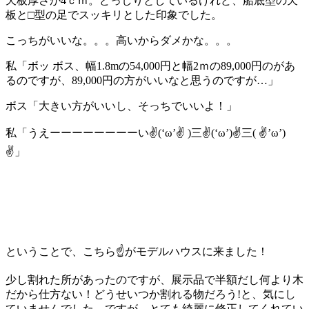
天板厚さが4ｃｍ。どっしりとしているけれど、船底型の天
板と□型の足でスッキリとした印象でした。
こっちがいいな。。。高いからダメかな。。。
私「ボッ ボス、幅1.8mの54,000円と幅2ｍの89,000円のがあ
るのですが、89,000円の方がいいなと思うのですが…」
ボス「大きい方がいいし、そっちでいいよ！」
私「うえーーーーーーーーい✌(‘ω’✌ )三✌(‘ω’)✌三( ✌’ω’)
✌」
ということで、こちら☝がモデルハウスに来ました！
少し割れた所があったのですが、展示品で半額だし何より木
だから仕方ない！どうせいつか割れる物だろう!と、気にし
ていませんでした。ですが、とても綺麗に修正してくれてい