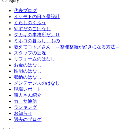
Category
代表ブログ
イケモトの日々是設計
くらしのくふう
やすだのこばなし
タカギの事務所だより
ミホコの暮らし、もの
教えてコトノさん！～整理整頓が好きになる方法～
スタッフの近況
リフォームのはなし
お金のはなし
性能のはなし
収納のはなし
メンテナンスのはなし
現場レポート
職人さん紹介
カーサ通信
ランキング
お知らせ
過去のブログ