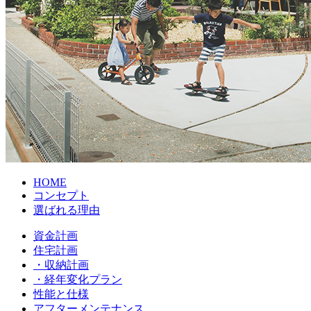
HOME
コンセプト
選ばれる理由
資金計画
住宅計画
・収納計画
・経年変化プラン
性能と仕様
アフターメンテナンス