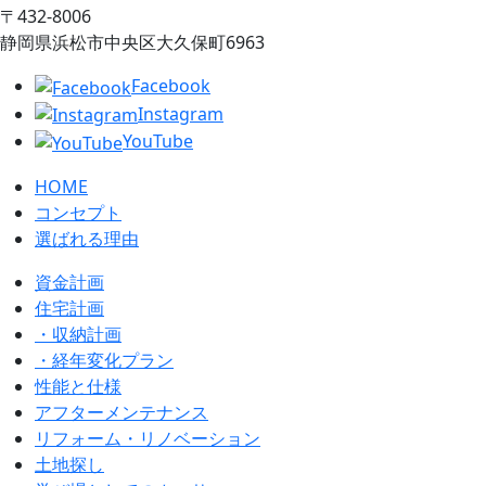
〒432‐8006
静岡県浜松市中央区大久保町6963
Facebook
Instagram
YouTube
HOME
コンセプト
選ばれる理由
資金計画
住宅計画
・収納計画
・経年変化プラン
性能と仕様
アフターメンテナンス
リフォーム・リノベーション
土地探し