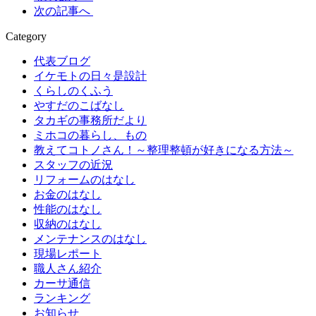
次の記事へ
Category
代表ブログ
イケモトの日々是設計
くらしのくふう
やすだのこばなし
タカギの事務所だより
ミホコの暮らし、もの
教えてコトノさん！～整理整頓が好きになる方法～
スタッフの近況
リフォームのはなし
お金のはなし
性能のはなし
収納のはなし
メンテナンスのはなし
現場レポート
職人さん紹介
カーサ通信
ランキング
お知らせ