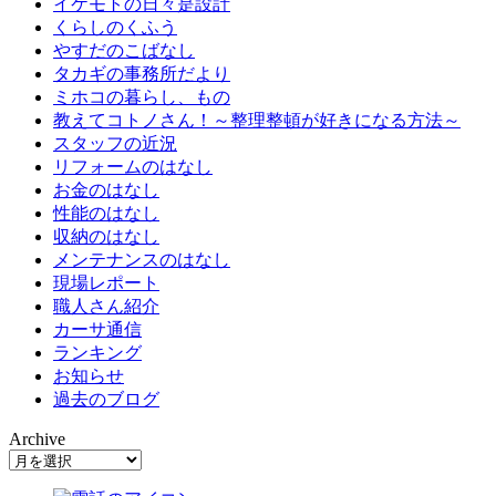
イケモトの日々是設計
くらしのくふう
やすだのこばなし
タカギの事務所だより
ミホコの暮らし、もの
教えてコトノさん！～整理整頓が好きになる方法～
スタッフの近況
リフォームのはなし
お金のはなし
性能のはなし
収納のはなし
メンテナンスのはなし
現場レポート
職人さん紹介
カーサ通信
ランキング
お知らせ
過去のブログ
Archive