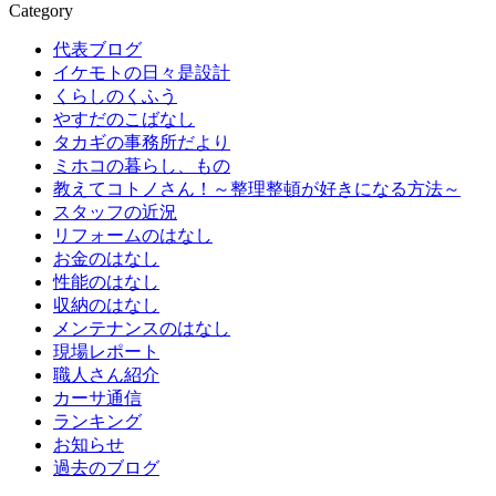
Category
代表ブログ
イケモトの日々是設計
くらしのくふう
やすだのこばなし
タカギの事務所だより
ミホコの暮らし、もの
教えてコトノさん！～整理整頓が好きになる方法～
スタッフの近況
リフォームのはなし
お金のはなし
性能のはなし
収納のはなし
メンテナンスのはなし
現場レポート
職人さん紹介
カーサ通信
ランキング
お知らせ
過去のブログ