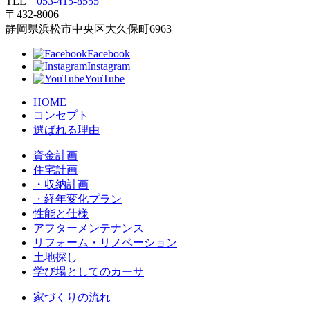
TEL
053‐415‐8555
〒432‐8006
静岡県浜松市中央区大久保町6963
Facebook
Instagram
YouTube
HOME
コンセプト
選ばれる理由
資金計画
住宅計画
・収納計画
・経年変化プラン
性能と仕様
アフターメンテナンス
リフォーム・リノベーション
土地探し
学び場としてのカーサ
家づくりの流れ