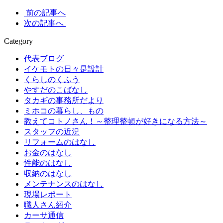
前の記事へ
次の記事へ
Category
代表ブログ
イケモトの日々是設計
くらしのくふう
やすだのこばなし
タカギの事務所だより
ミホコの暮らし、もの
教えてコトノさん！～整理整頓が好きになる方法～
スタッフの近況
リフォームのはなし
お金のはなし
性能のはなし
収納のはなし
メンテナンスのはなし
現場レポート
職人さん紹介
カーサ通信