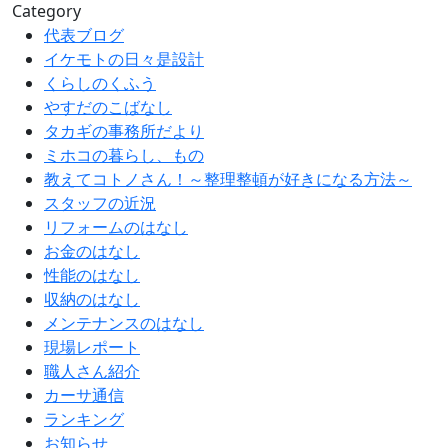
Category
代表ブログ
イケモトの日々是設計
くらしのくふう
やすだのこばなし
タカギの事務所だより
ミホコの暮らし、もの
教えてコトノさん！～整理整頓が好きになる方法～
スタッフの近況
リフォームのはなし
お金のはなし
性能のはなし
収納のはなし
メンテナンスのはなし
現場レポート
職人さん紹介
カーサ通信
ランキング
お知らせ