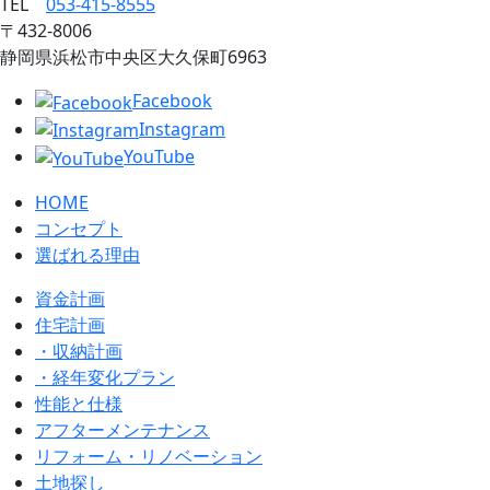
TEL
053‐415‐8555
〒432‐8006
静岡県浜松市中央区大久保町6963
Facebook
Instagram
YouTube
HOME
コンセプト
選ばれる理由
資金計画
住宅計画
・収納計画
・経年変化プラン
性能と仕様
アフターメンテナンス
リフォーム・リノベーション
土地探し